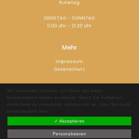
Ruhetag
DIENSTAG - SONNTAG
11.00 Uhr - 21.30 Uhr
Mehr
Impressum
Datenschutz
Social Media
Wir verwenden Cookies, um Ihnen das beste
Nutzererlebnis bieten zu können. Wenn Sie fortfahren,
diese Seite zu verwenden, nehmen wir an, dass Sie damit
einverstanden sind.
© 2025
PANE E VINO
. ALL RIGHTS RESERVED.
✓ Akzeptieren
Personalisieren