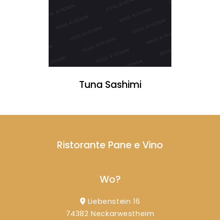
Tuna Sashimi
Ristorante Pane e Vino
Wo?
Liebenstein 16
74382 Neckarwestheim