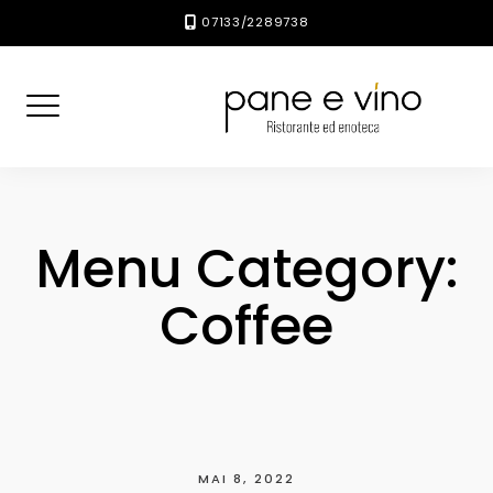
Skip
07133/2289738
to
content
Menu Category:
Coffee
MAI 8, 2022