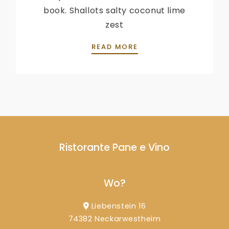
book. Shallots salty coconut lime
zest
CHEF MILO’S SEABASS
READ MORE
Ristorante Pane e Vino
Wo?
Liebenstein 16
74382 Neckarwestheim