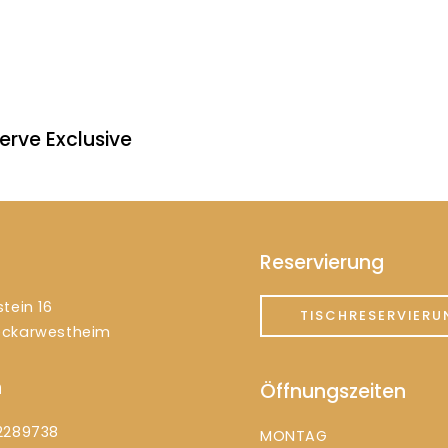
erve Exclusive
Reservierung
tein 16
TISCHRESERVIERU
eckarwestheim
n
Öffnungszeiten
2289738
MONTAG