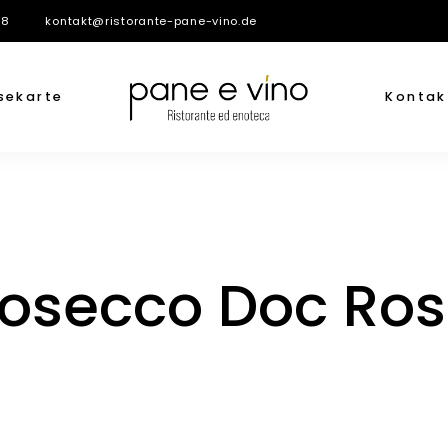
38
kontakt@ristorante-pane-vino.de
sekarte
Kontak
Prosecco Doc Ro