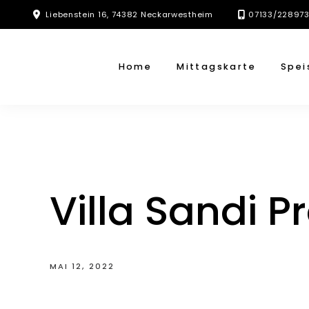
Skip
Liebenstein 16, 74382 Neckarwestheim
07133/22897
to
content
Home
Mittagskarte
Spei
Villa Sandi 
MAI 12, 2022